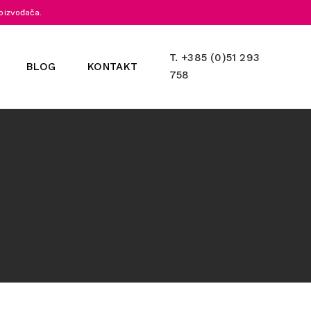
roizvođača.
T
. +385 (0)51 293
BLOG
KONTAKT
758