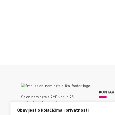
Stilles stolica s rukonaslonima E-21/RO/B
KONTAK
Salon namještaja 2MD već je 25
godina Vaš siguran izbor za
kupovinu lijepog i trajnog
Primorska 
Obavijest o kolačićima i privatnosti
namještaja. Hvala Vam na