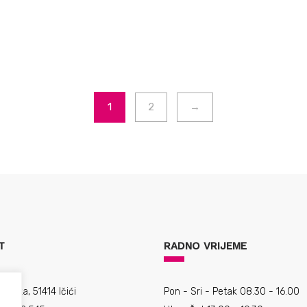
1
2
→
T
RADNO VRIJEME
11, Ika, 51414 Ičići
Pon - Sri - Petak 08.30 - 16.00