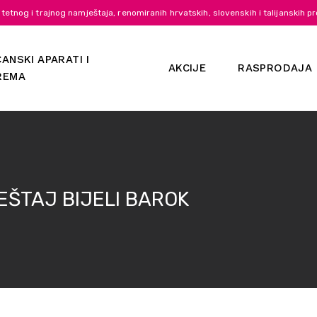
itetnog i trajnog namještaja, renomiranih hrvatskih, slovenskih i talijanskih p
ANSKI APARATI I
AKCIJE
RASPRODAJA
REMA
EŠTAJ BIJELI BAROK