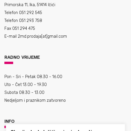
Primorska 11, Ika, 51414 Ičići
Telefon 051 292 545
Telefon 051 293 758
Fax 051 294 475
E-mail
2md.prodaja[at]gmail.com
RADNO VRIJEME
Pon - Sri - Petak 08.30 - 16.00
Uto - Čet 13.00 - 19.30
Subota 08.30 - 13.00
Nedjeljom i praznikom zatvoreno
INFO