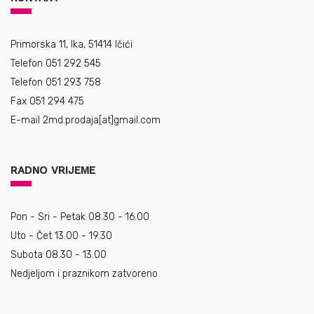
Primorska 11, Ika, 51414 Ičići
Telefon 051 292 545
Telefon 051 293 758
Fax 051 294 475
E-mail
2md.prodaja[at]gmail.com
RADNO VRIJEME
Pon - Sri - Petak 08.30 - 16.00
Uto - Čet 13.00 - 19.30
Subota 08.30 - 13.00
Nedjeljom i praznikom zatvoreno