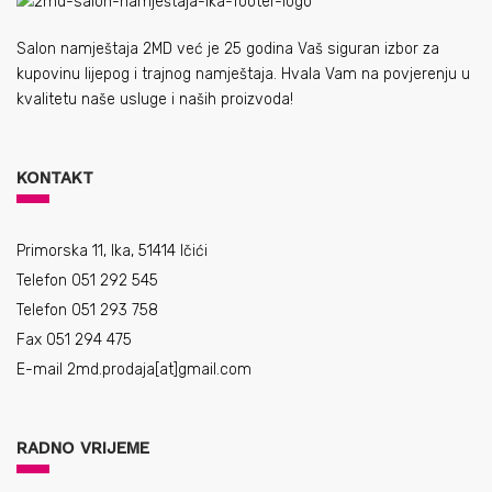
Salon namještaja 2MD već je 25 godina Vaš siguran izbor za
kupovinu lijepog i trajnog namještaja. Hvala Vam na povjerenju u
kvalitetu naše usluge i naših proizvoda!
KONTAKT
Primorska 11, Ika, 51414 Ičići
Telefon 051 292 545
Telefon 051 293 758
Fax 051 294 475
E-mail
2md.prodaja[at]gmail.com
RADNO VRIJEME