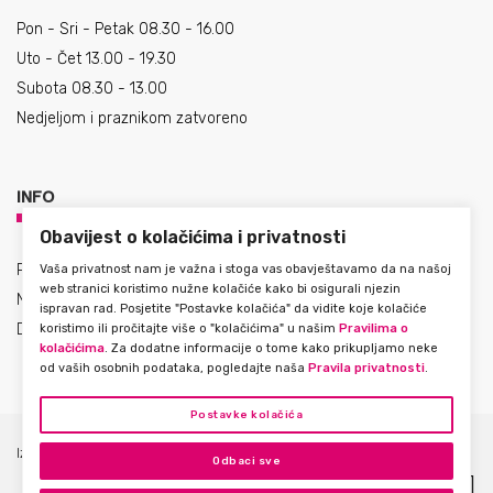
Pon - Sri - Petak 08.30 - 16.00
Uto - Čet 13.00 - 19.30
Subota 08.30 - 13.00
Nedjeljom i praznikom zatvoreno
INFO
Obavijest o kolačićima i privatnosti
Prodajni uvjeti
Vaša privatnost nam je važna i stoga vas obavještavamo da na našoj
web stranici koristimo nužne kolačiće kako bi osigurali njezin
Načini plaćanja
ispravan rad. Posjetite "Postavke kolačića" da vidite koje kolačiće
Dostava
koristimo ili pročitajte više o "kolačićima" u našim
Pravilima o
kolačićima
. Za dodatne informacije o tome kako prikupljamo neke
od vaših osobnih podataka, pogledajte naša
Pravila privatnosti
.
Postavke kolačića
Izjava o privatnosti
Upotreba kolačića
Postavke kolačića
Odbaci sve