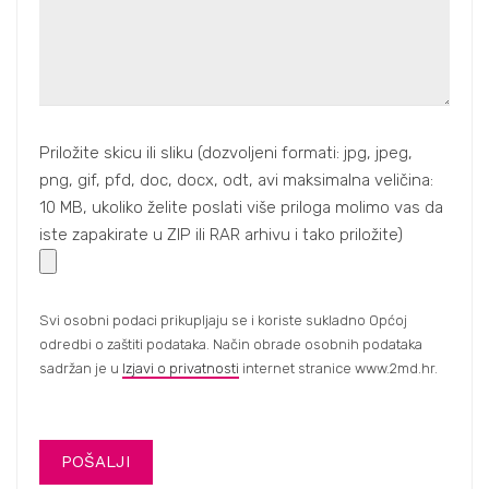
Priložite skicu ili sliku
(dozvoljeni formati: jpg, jpeg,
png, gif, pfd, doc, docx, odt, avi maksimalna veličina:
10 MB, ukoliko želite poslati više priloga molimo vas da
iste zapakirate u ZIP ili RAR arhivu i tako priložite)
Svi osobni podaci prikupljaju se i koriste sukladno Općoj
odredbi o zaštiti podataka. Način obrade osobnih podataka
sadržan je u
Izjavi o privatnosti
internet stranice www.2md.hr.