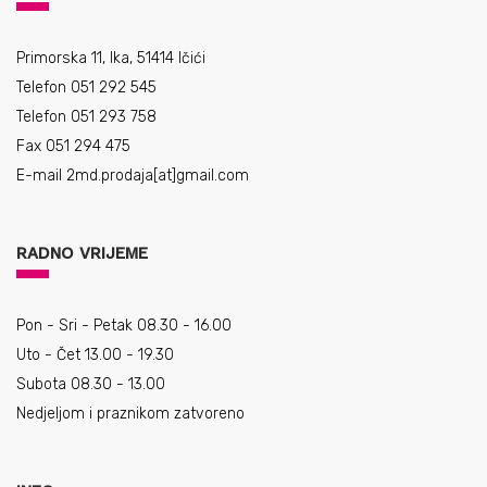
Primorska 11, Ika, 51414 Ičići
Telefon 051 292 545
Telefon 051 293 758
Fax 051 294 475
E-mail
2md.prodaja[at]gmail.com
RADNO VRIJEME
Pon - Sri - Petak 08.30 - 16.00
Uto - Čet 13.00 - 19.30
Subota 08.30 - 13.00
Nedjeljom i praznikom zatvoreno